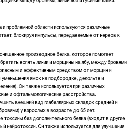
орщинки между бровями, линии лба и гусиные лапки.
а и проблемной области используются различные
тает, блокируя импульсы, передаваемые от нервов к
 очищенное производное белка, которое помогает
братить вспять линии и морщины на лбу, между бровями
езопасным и эффективным средством от морщин и
 уменьшения ямок на подбородке, декольте и
еления). Он также используется при различных
ские и офтальмологические расстройства.
чшить внешний вид глабеллярных складок средней и
ровями) у взрослых в возрасте до 65 лет.
 токсины без дополнительного белка (входит в другие
ый нейротоксин. Он также используется для улучшения