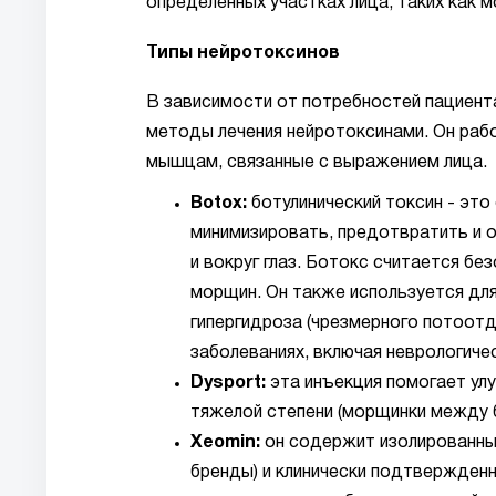
определенных участках лица, таких как м
Типы нейротоксинов
В зависимости от потребностей пациент
методы лечения нейротоксинами. Он рабо
мышцам, связанные с выражением лица.
Botox:
ботулинический токсин - это
минимизировать, предотвратить и о
и вокруг глаз. Ботокс считается б
морщин. Он также используется для
гипергидроза (чрезмерного потоотд
заболеваниях, включая неврологиче
Dysport:
эта инъекция помогает улу
тяжелой степени (морщинки между б
Xeomin:
он содержит изолированные
бренды) и клинически подтвержденн