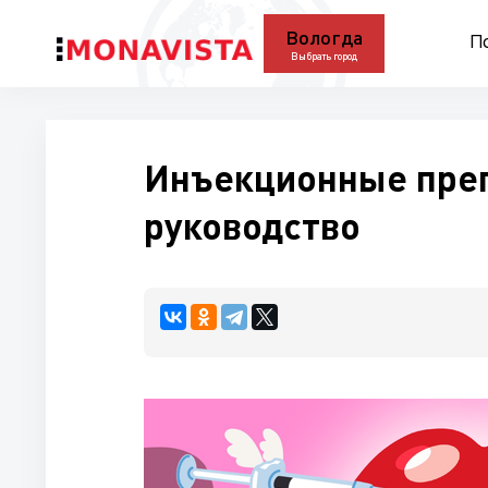
Вологда
П
Выбрать город
Инъекционные преп
руководство