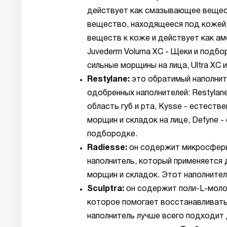
действует как смазывающее вещест
вещество, находящееся под кожей
веществ к коже и действует как ам
Juvederm Voluma XC - Щеки и подбор
сильные морщины на лица, Ultra XC и
Restylane:
это обратимый наполнит
одобренных наполнителей: Restylane 
область губ и рта, Kysse - естеств
морщин и складок на лице, Defyne -
подбородке.
Radiesse:
он содержит микросферы
наполнитель, который применяется 
морщин и складок. Этот наполнител
Sculptra:
он содержит поли-L-молоч
которое помогает восстанавливать 
наполнитель лучше всего подходит 