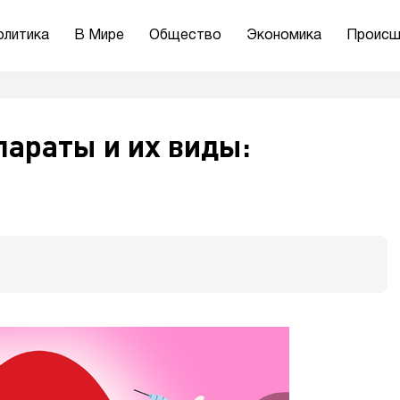
олитика
В Мире
Общество
Экономика
Происш
араты и их виды: