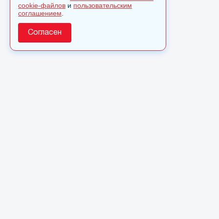
cookie-файлов
и
пользовательским
соглашением
.
Согласен
О сайте
© 2025 Сетевое издание «Monavista» зарегистрировано в
Федеральной службе по надзору в сфере связи,
информационных технологий и массовых коммуникаций
(Роскомнадзор) 15 августа 2016 года. Свидетельство о
регистрации ЭЛ № ФС 77 - 66827
Полное или частичное использовании материалов сайта
monavista.ru возможно только после письменного