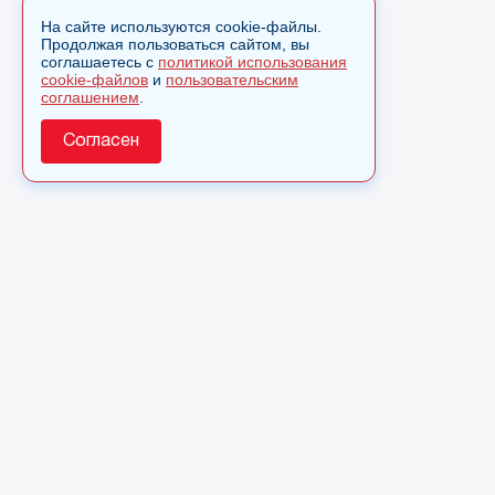
На сайте используются cookie-файлы.
Продолжая пользоваться сайтом, вы
соглашаетесь с
политикой использования
cookie-файлов
и
пользовательским
соглашением
.
Согласен
О сайте
© 2025 Сетевое издание «Monavista» зарегистрировано в
Федеральной службе по надзору в сфере связи,
информационных технологий и массовых коммуникаций
(Роскомнадзор) 15 августа 2016 года. Свидетельство о
регистрации ЭЛ № ФС 77 - 66827