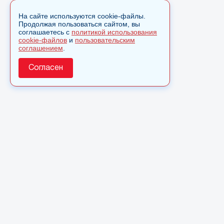
На сайте используются cookie-файлы.
Продолжая пользоваться сайтом, вы
соглашаетесь с
политикой использования
cookie-файлов
и
пользовательским
соглашением
.
Согласен
О сайте
© 2025 Сетевое издание «Monavista» зарегистрировано в
Федеральной службе по надзору в сфере связи,
информационных технологий и массовых коммуникаций
(Роскомнадзор) 15 августа 2016 года. Свидетельство о